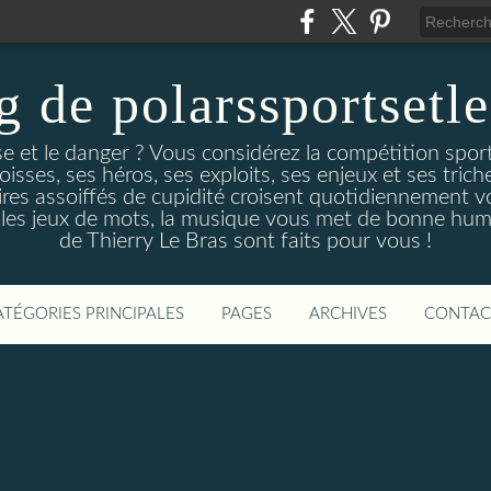
g de polarssportsetl
e et le danger ? Vous considérez la compétition spo
ses, ses héros, ses exploits, ses enjeux et ses triche
es assoiffés de cupidité croisent quotidiennement v
 les jeux de mots, la musique vous met de bonne hume
de Thierry Le Bras sont faits pour vous !
ATÉGORIES PRINCIPALES
PAGES
ARCHIVES
CONTAC