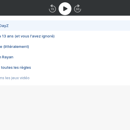
 DayZ
 a 13 ans (et vous l'avez ignoré)
e (littéralement)
im Rayan
 toutes les règles
s les jeux vidéo
us choquant de Rockstar ? - Le scandale BULLY
e plus moche de Steam
du RÊVE tourne au CAUCHEMAR
pendant 8 heures