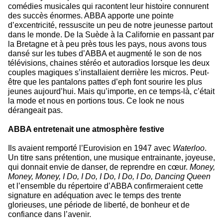
comédies musicales qui racontent leur histoire connurent
des succès énormes. ABBA apporte une pointe
d’excentricité, ressuscite un peu de notre jeunesse partout
dans le monde. De la Suède à la Californie en passant par
la Bretagne et à peu près tous les pays, nous avons tous
dansé sur les tubes d’ABBA et augmenté le son de nos
télévisions, chaines stéréo et autoradios lorsque les deux
couples magiques s’installaient derrière les micros. Peut-
être que les pantalons pattes d’eph font sourire les plus
jeunes aujourd’hui. Mais qu’importe, en ce temps-là, c’était
la mode et nous en portions tous. Ce look ne nous
dérangeait pas.
ABBA entretenait une atmosphère festive
Ils avaient remporté l’Eurovision en 1947 avec
Waterloo
.
Un titre sans prétention, une musique entrainante, joyeuse,
qui donnait envie de danser, de reprendre en cœur.
Money,
Money, Money, I Do, I Do, I Do, I Do, I Do, Dancing Queen
et l’ensemble du répertoire d’ABBA confirmeraient cette
signature en adéquation avec le temps des trente
glorieuses, une période de liberté, de bonheur et de
confiance dans l’avenir.