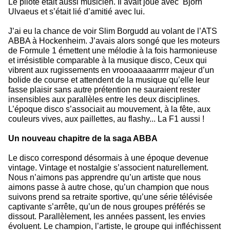
Le pilote était aussi musicien. Il avait joué avec
Bjorn
Ulvaeus et s’était lié d’amitié avec lui.
J’ai eu la chance de voir Slim Borgudd au volant de l’ATS
ABBA à Hockenheim. J’avais alors songé que les moteurs
de Formule 1 émettent une mélodie à la fois harmonieuse
et irrésistible comparable à la musique disco, Ceux qui
vibrent aux rugissements en vroooaaaaarrrrr majeur d’un
bolide de course et attendent de la musique qu’elle leur
fasse plaisir sans autre prétention ne sauraient rester
insensibles aux parallèles entre les deux disciplines.
L’époque disco s’associait au mouvement, à la fête, aux
couleurs vives, aux paillettes, au flashy... La F1 aussi !
Un nouveau chapitre de la saga ABBA
Le disco correspond désormais à une époque devenue
vintage. Vintage et nostalgie s’associent naturellement.
Nous n’aimons pas apprendre qu’un artiste que nous
aimons passe à autre chose, qu’un champion que nous
suivons prend sa retraite sportive, qu’une série télévisée
captivante s’arrête, qu’un de nous groupes préférés se
dissout. Parallèlement, les années passent, les envies
évoluent. Le champion, l’artiste, le groupe qui infléchissent