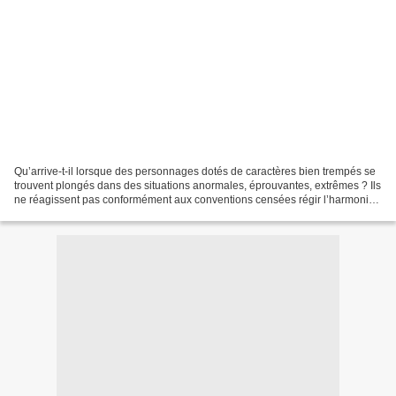
Qu’arrive-t-il lorsque des personnages dotés de caractères bien trempés se
trouvent plongés dans des situations anormales, éprouvantes, extrêmes ? Ils
ne réagissent pas conformément aux conventions censées régir l’harmonie
de la société ni à la morale...