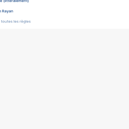
e (littéralement)
im Rayan
 toutes les règles
s les jeux vidéo
us choquant de Rockstar ? - Le scandale BULLY
e plus moche de Steam
du RÊVE tourne au CAUCHEMAR
pendant 8 heures
it… à tort
umiliés par un jeu vidéo
ire - Final Fantasy 8
ti un empire - Age of Empires
story DOFUS