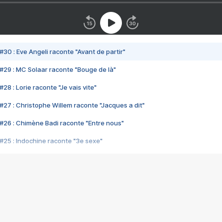
#30 : Eve Angeli raconte "Avant de partir"
#29 : MC Solaar raconte "Bouge de là"
28 : Lorie raconte "Je vais vite"
#27 : Christophe Willem raconte "Jacques a dit"
#26 : Chimène Badi raconte "Entre nous"
#25 : Indochine raconte "3e sexe"
#24 : Zaho raconte "C'est chelou"
#23 : Patrick Bruel raconte "Au café des délices"
#22 : Kyo raconte "Le chemin"
#21 : Nolwenn Leroy raconte "Cassé"