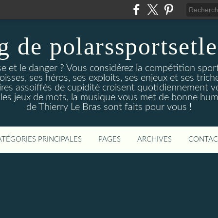
g de polarssportsetl
e et le danger ? Vous considérez la compétition spo
ses, ses héros, ses exploits, ses enjeux et ses triche
es assoiffés de cupidité croisent quotidiennement v
 les jeux de mots, la musique vous met de bonne hume
de Thierry Le Bras sont faits pour vous !
ATÉGORIES PRINCIPALES
PAGES
ARCHIVES
CONTAC