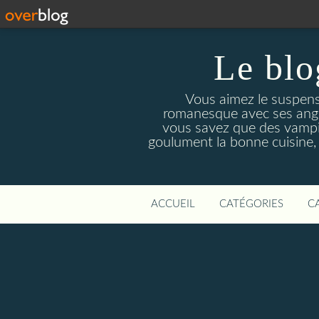
Le blo
Vous aimez le suspens
romanesque avec ses angois
vous savez que des vampir
goulument la bonne cuisine,
ACCUEIL
CATÉGORIES
C