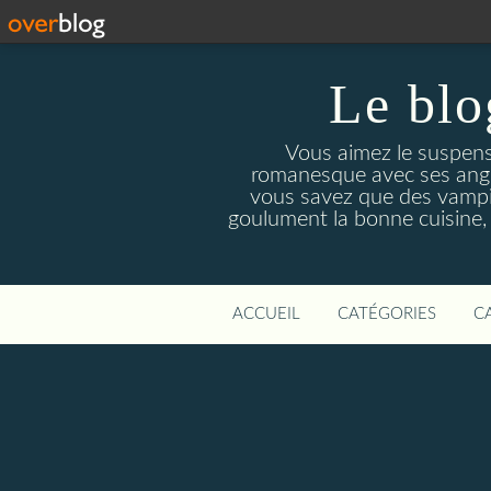
Le blo
Vous aimez le suspens
romanesque avec ses angois
vous savez que des vampir
goulument la bonne cuisine,
ACCUEIL
CATÉGORIES
C