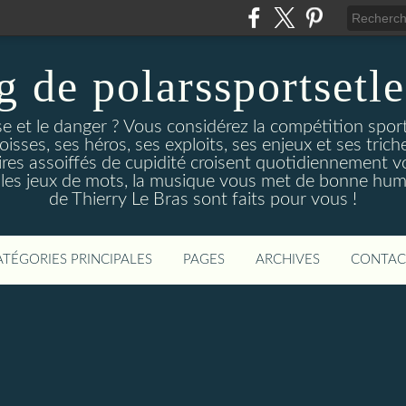
g de polarssportsetl
e et le danger ? Vous considérez la compétition spo
ses, ses héros, ses exploits, ses enjeux et ses triche
es assoiffés de cupidité croisent quotidiennement v
 les jeux de mots, la musique vous met de bonne hume
de Thierry Le Bras sont faits pour vous !
ATÉGORIES PRINCIPALES
PAGES
ARCHIVES
CONTAC