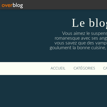
Le blo
Vous aimez le suspens
romanesque avec ses angois
vous savez que des vampir
goulument la bonne cuisine,
ACCUEIL
CATÉGORIES
C