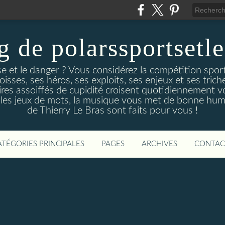
g de polarssportsetl
e et le danger ? Vous considérez la compétition spo
ses, ses héros, ses exploits, ses enjeux et ses triche
es assoiffés de cupidité croisent quotidiennement v
 les jeux de mots, la musique vous met de bonne hume
de Thierry Le Bras sont faits pour vous !
ATÉGORIES PRINCIPALES
PAGES
ARCHIVES
CONTAC