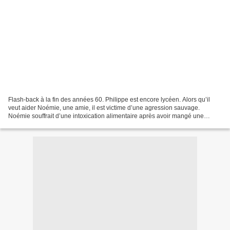
Flash-back à la fin des années 60. Philippe est encore lycéen. Alors qu’il
veut aider Noémie, une amie, il est victime d’une agression sauvage.
Noémie souffrait d’une intoxication alimentaire après avoir mangé une
brandade de morue – une préparation facilement...