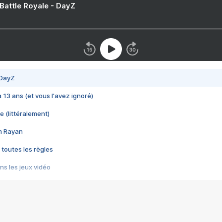
 Battle Royale - DayZ
 DayZ
 a 13 ans (et vous l'avez ignoré)
e (littéralement)
im Rayan
 toutes les règles
s les jeux vidéo
us choquant de Rockstar ? - Le scandale BULLY
e plus moche de Steam
du RÊVE tourne au CAUCHEMAR