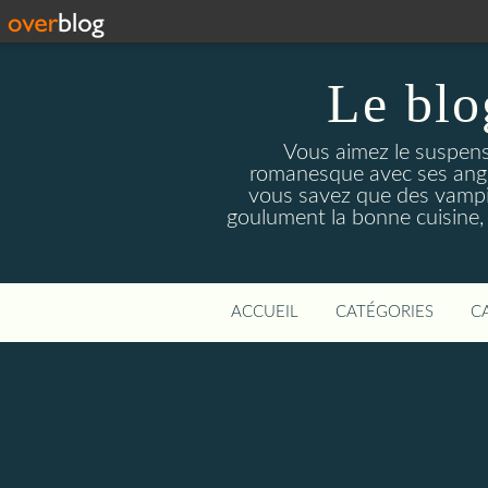
Le blo
Vous aimez le suspens
romanesque avec ses angois
vous savez que des vampir
goulument la bonne cuisine,
ACCUEIL
CATÉGORIES
C