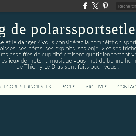
g de polarssportsetl
e et le danger ? Vous considérez la compétition spo
ses, ses héros, ses exploits, ses enjeux et ses triche
es assoiffés de cupidité croisent quotidiennement v
 les jeux de mots, la musique vous met de bonne hume
de Thierry Le Bras sont faits pour vous !
ATÉGORIES PRINCIPALES
PAGES
ARCHIVES
CONTAC