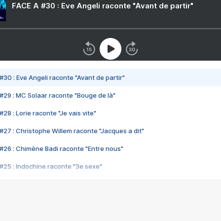
FACE A #30 : Eve Angeli raconte "Avant de partir"
#30 : Eve Angeli raconte "Avant de partir"
#29 : MC Solaar raconte "Bouge de là"
28 : Lorie raconte "Je vais vite"
#27 : Christophe Willem raconte "Jacques a dit"
#26 : Chimène Badi raconte "Entre nous"
#25 : Indochine raconte "3e sexe"
#24 : Zaho raconte "C'est chelou"
#23 : Patrick Bruel raconte "Au café des délices"
#22 : Kyo raconte "Le chemin"