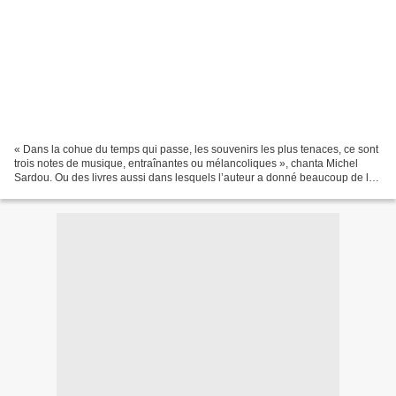
« Dans la cohue du temps qui passe, les souvenirs les plus tenaces, ce sont
trois notes de musique, entraînantes ou mélancoliques », chanta Michel
Sardou. Ou des livres aussi dans lesquels l’auteur a donné beaucoup de lui-
même... Écrire, c’est créer des...