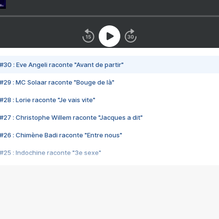
#30 : Eve Angeli raconte "Avant de partir"
#29 : MC Solaar raconte "Bouge de là"
28 : Lorie raconte "Je vais vite"
#27 : Christophe Willem raconte "Jacques a dit"
#26 : Chimène Badi raconte "Entre nous"
#25 : Indochine raconte "3e sexe"
#24 : Zaho raconte "C'est chelou"
#23 : Patrick Bruel raconte "Au café des délices"
#22 : Kyo raconte "Le chemin"