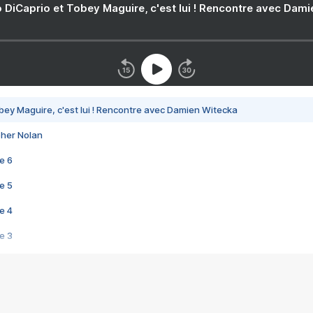
 DiCaprio et Tobey Maguire, c'est lui ! Rencontre avec Dam
bey Maguire, c'est lui ! Rencontre avec Damien Witecka
pher Nolan
e 6
e 5
e 4
e 3
s créatrices de la VF !
e 2
e 1