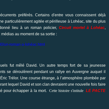
currents préférés. Certains d'entre vous connaissent déjà
 particulièrement agitée et périlleuse à Lohéac, site du plus
 donné lieu à un roman policier,
Circuit mortel
à Lohéac
,
 médias au moment de sa sortie :
8/30/un-roman-a-lohéac.html
uels fut mêlé David. Un autre temps fort de sa jeunesse
nts se déroulèrent pendant un rallye en Auvergne auquel il
, Éric Trélor. Une course étrange, à l’atmosphère plombée par
t lequel David et son clan devraient une nouvelle fois faire
ité pour échapper à la mort.
Cette histoire s'intitule
LE PACTE