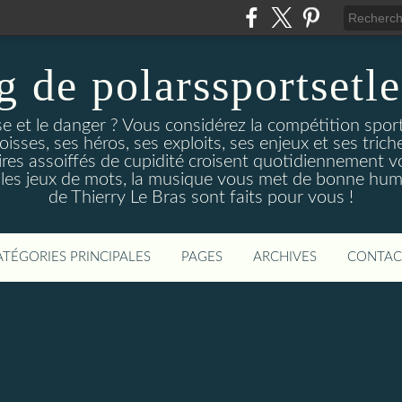
g de polarssportsetl
e et le danger ? Vous considérez la compétition spo
ses, ses héros, ses exploits, ses enjeux et ses triche
es assoiffés de cupidité croisent quotidiennement v
 les jeux de mots, la musique vous met de bonne hume
de Thierry Le Bras sont faits pour vous !
ATÉGORIES PRINCIPALES
PAGES
ARCHIVES
CONTAC