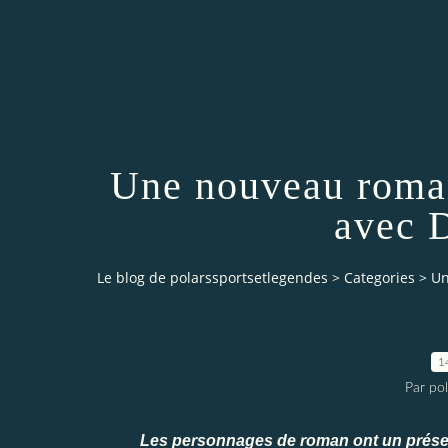
Une nouveau roman
avec 
Le blog de polarssportsetlegendes
>
Categories
>
Un
1
Par po
Les personnages de roman ont un présen