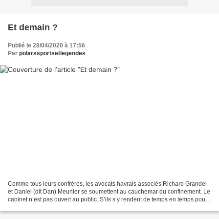
Et demain ?
Publié le 28/04/2020 à 17:56
Par
polarssportsetlegendes
Comme tous leurs confrères, les avocats havrais associés Richard Grandel
et Daniel (dit Dan) Meunier se soumettent au cauchemar du confinement. Le
cabinet n’est pas ouvert au public. S’ils s’y rendent de temps en temps pour
gérer les dossiers qui ne peuvent...