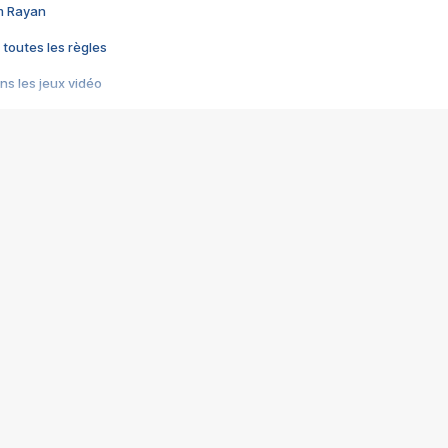
im Rayan
 toutes les règles
s les jeux vidéo
us choquant de Rockstar ? - Le scandale BULLY
e plus moche de Steam
du RÊVE tourne au CAUCHEMAR
pendant 8 heures
it… à tort
umiliés par un jeu vidéo
ire - Final Fantasy 8
ti un empire - Age of Empires
story DOFUS
tard, il crée l'un des pires jeux de tous les temps, MindsEye.