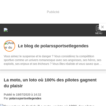
Publicité
MENU
Le blog de polarssportsetlegendes
Vous aimez le suspense et le danger ? Vous considérez la compétition
sportive comme un univers romanesque avec ses angoisses, ses héros, ses
exploits, ses enjeux et ses tricheurs ? Vous êtes réaliste et vous savez que
des vampires assoiffés de cupidité croisent quotidiennement votre route ?
Vous savourez goulument la bonne cuisine, les jeux de mots, la musique
vous met de bonne humeur ? Les polars et nouvelles de Thierry Le Bras
sont faits pour vous !
La moto, un loto où 100% des pilotes gagnent
du plaisir
Publié le 18/07/2020 à 14:32
Par
polarssportsetlegendes